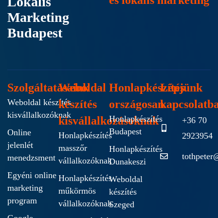
és lokális marketing
Lokális
Marketing
Budapest
Szolgáltatásaink
Weboldal
Honlapkészítés
Lépjünk
Weboldal készítés
készítés
országosan
kapcsolatb
kisvállalkozóknak
Honlapkészítés
kisvállalkozásoknak
+36 70
Budapest
Online
Honlapkészítés
2923954
jelenlét
masszőr
Honlapkészítés
tothpeter
menedzsment
vállalkozóknak
Dunakeszi
Egyéni online
Honlapkészítés
Weboldal
marketing
műkörmös
készítés
program
vállalkozóknak
Szeged