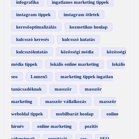
infografika
ingatlanos marketing tippek
instagram tippek
instagram ötletek
keresőoptimalizálás
kozmetikus honlap
kulcsszó keresés
kulcsszó kutatás
kulcsszókutatás
közösségi média
közösségi
média tippek
lokális online marketing
lokális
seo
Lumen5
marketing tippek ingatlan
tanácsadóknak
masszőr
masszőr
marketing
masszőr vállalkozás
masszőr
weboldal tippek
mobilbarát honlap
online
hírnév
online marketing
pozitív
vélemények
reputáció
seo
SEO