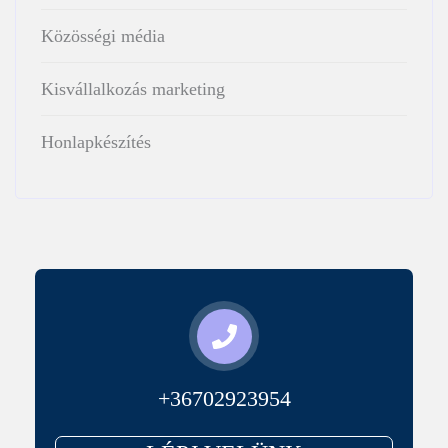
Közösségi média
Kisvállalkozás marketing
Honlapkészítés
+36702923954