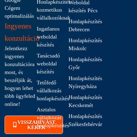
Google
Honlapkészítés
Weboldal
Cégem
kozmetikus
készítés Pécs
optimalizálás
vállalkozóknak
Honlapkészítés
Ingyenes
Ingatlanos
Debrecen
weboldal
konzultáció
Honlapkészítés
készítés
Jelentkezz
Miskolc
Tanácsadó
ingyenes
Honlapkészítés
weboldal
konzultációra
Győr
készítés
most, és
Honlapkészítés
beszéljük át,
Tetőfedő
Nyíregyháza
hogyan lehet
vállalkozás
több ügyfeled
Honlapkészítés
honlapkészítés
online!
Kecskemét
Asztalos
Honlapkészítés
vállalkozás
VISSZAHÍVÁST
Székesfehérvár
honlapkészítés
KÉREK