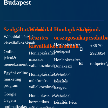
Budapest
Szolgáltatásaink
Weboldal
Honlapkészítés
Lépjünk
Weboldal készítés
készítés
országosan
kapcsolatb
kisvállalkozóknak
Honlapkészítés
kisvállalkozásoknak
+36 70
Budapest
Online
Honlapkészítés
2923954
jelenlét
masszőr
Honlapkészítés
tothpeter
menedzsment
vállalkozóknak
Dunakeszi
Egyéni online
Honlapkészítés
Weboldal
marketing
műkörmös
készítés
program
vállalkozóknak
Szeged
Google
Honlapkészítés
Weboldal
Cégem
kozmetikus
készítés Pécs
optimalizálás