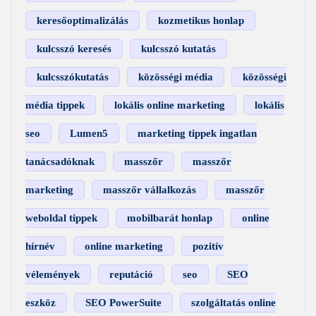
keresőoptimalizálás
kozmetikus honlap
kulcsszó keresés
kulcsszó kutatás
kulcsszókutatás
közösségi média
közösségi
média tippek
lokális online marketing
lokális
seo
Lumen5
marketing tippek ingatlan
tanácsadóknak
masszőr
masszőr
marketing
masszőr vállalkozás
masszőr
weboldal tippek
mobilbarát honlap
online
hírnév
online marketing
pozitív
vélemények
reputáció
seo
SEO
eszköz
SEO PowerSuite
szolgáltatás online