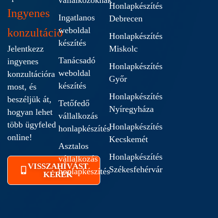
vállalkozóknak
Honlapkészítés
Ingyenes
Ingatlanos
Debrecen
weboldal
konzultáció
Honlapkészítés
készítés
Jelentkezz
Miskolc
Tanácsadó
ingyenes
Honlapkészítés
weboldal
konzultációra
Győr
készítés
most, és
Honlapkészítés
beszéljük át,
Tetőfedő
Nyíregyháza
hogyan lehet
vállalkozás
több ügyfeled
Honlapkészítés
honlapkészítés
online!
Kecskemét
Asztalos
Honlapkészítés
vállalkozás
VISSZAHÍVÁST
Székesfehérvár
honlapkészítés
KÉREK