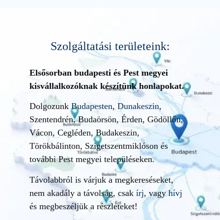
Szolgáltatási területeink:
Elsősorban budapesti és Pest megyei
kisvállalkozóknak készítünk honlapokat.
Dolgozunk
Budapesten
,
Dunakeszin
,
Szentendrén, Budaörsön, Érden, Gödöllőn,
Vácon, Cegléden, Budakeszin,
Törökbálinton, Szigetszentmiklóson és
további Pest megyei településeken.
Távolabbról is várjuk a megkereséseket,
nem akadály a távolság, csak
írj
, vagy
hívj
és megbeszéljük a részleteket!