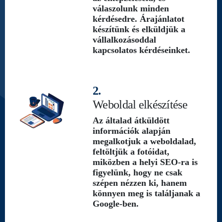
válaszolunk minden
kérdésedre. Árajánlatot
készítünk és elküldjük a
vállalkozásoddal
kapcsolatos kérdéseinket.
2.
Weboldal elkészítése
Az általad átküldött
információk alapján
megalkotjuk a weboldalad,
feltöltjük a fotóidat,
miközben a helyi SEO-ra is
figyelünk, hogy ne csak
szépen nézzen ki, hanem
könnyen meg is találjanak a
Google-ben.