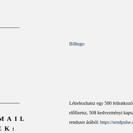
Billingo
Létrehozhatsz egy 500 feliratkozó
előfizetsz, 50$ kedvezményt kaps
MAIL
rendszer árából:
https://sendpulse
EK: