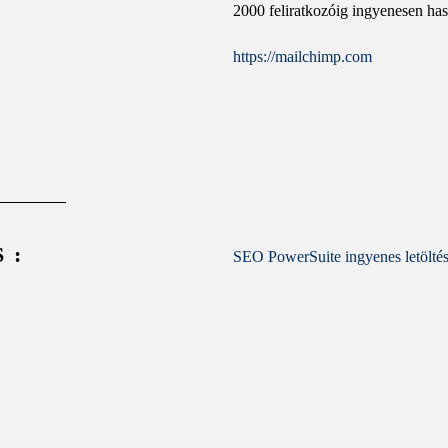
2000 feliratkozóig ingyenesen ha
https://mailchimp.com
S:
SEO PowerSuite ingyenes letölté