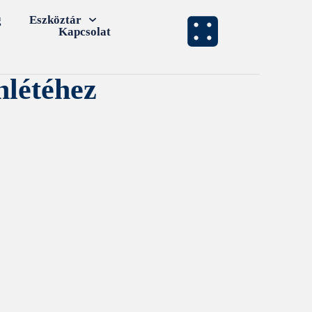
g
Eszköztár
Kapcsolat
nlétéhez