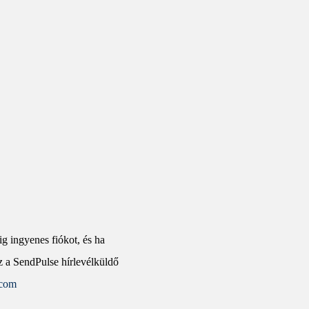
ig ingyenes fiókot, és ha
z a SendPulse hírlevélküldő
.com