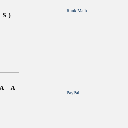
Rank Math
S)
A A
PayPal