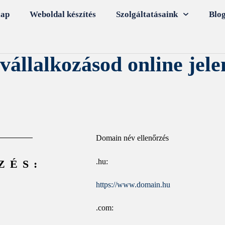
lap
Weboldal készítés
Szolgáltatásaink
Blo
 vállalkozásod online jele
Domain név ellenőrzés
.hu:
ZÉS:
https://www.domain.hu
.com: