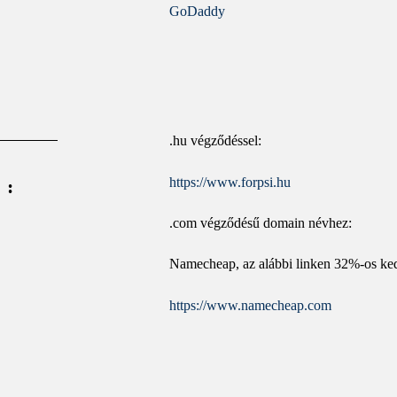
GoDaddy
.hu végződéssel:
https://www.forpsi.hu
S:
.com végződésű domain névhez:
Namecheap, az alábbi linken 32%-os k
https://www.namecheap.com