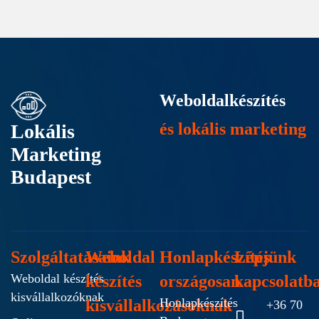
Weboldalkészítés
és lokális marketing
Lokális
Marketing
Budapest
Szolgáltatásaink
Weboldal
Honlapkészítés
Lépjünk
Weboldal készítés
készítés
országosan
kapcsolatb
kisvállalkozóknak
Honlapkészítés
kisvállalkozásoknak
+36 70