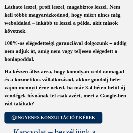
Látható leszel, profi leszel, magabiztos leszel.
Nem
kell többé magyarázkodnod, hogy miért nincs még
weboldalad –
inkább te leszel a példa, akit mások
követnek
.
100%-os elégedettségi garanciával
dolgozunk – addig
nem adjuk át, amíg nem vagy teljesen elégedett a
honlapoddal.
Ha készen állsz arra, hogy komolyan vedd önmagad
és a kozmetikus vállalkozásod,
akkor gondolj bele:
vajon mennyit érne neked, ha már 3-4 héten belül új
vendégek hívnának fel csak azért, mert a Google-ben
rád találtak?
INGYENES KONZULTÁCIÓT KÉREK
Kapcsolat – beszéljünk a