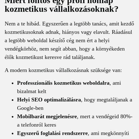
Miért fontos egy profi honlap
kozmetikus vállalkozásoknak?
Nem a te hibád. Egyszerűen a legtöbb tanács, amit kezdő
kozmetikusoknak adnak, hiányos vagy elavult. Ráadásul
a legtöbb weboldal készítő cég nem ért a helyi
vendégkörhöz, nem segít abban, hogy a környékeden
élők kozmetikust keresve rád találjanak.
A modern kozmetikus vállalkozásnak szüksége van:
Professzionális kozmetikus weboldalra
, ami
bizalmat kelt
Helyi SEO optimalizálásra
, hogy megtaláljanak a
Google-ben
Mobilbarát megjelenésre
, mert a vendégeid 80%-
a telefonról keres
Egyszerű foglalási rendszerre
, ami megkönnyíti