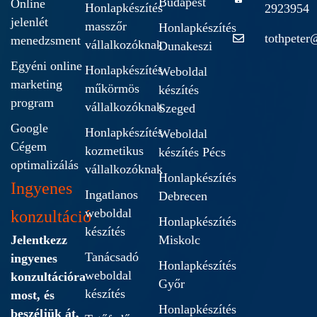
Budapest
Online
Honlapkészítés
2923954
jelenlét
masszőr
Honlapkészítés
tothpeter
menedzsment
vállalkozóknak
Dunakeszi
Egyéni online
Honlapkészítés
Weboldal
marketing
műkörmös
készítés
program
vállalkozóknak
Szeged
Google
Honlapkészítés
Weboldal
Cégem
kozmetikus
készítés Pécs
optimalizálás
vállalkozóknak
Honlapkészítés
Ingyenes
Ingatlanos
Debrecen
weboldal
konzultáció
Honlapkészítés
készítés
Jelentkezz
Miskolc
Tanácsadó
ingyenes
Honlapkészítés
weboldal
konzultációra
Győr
készítés
most, és
Honlapkészítés
beszéljük át,