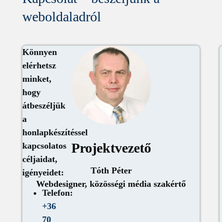
weboldaladról
Könnyen
elérhetsz
minket,
hogy
átbeszéljük
a
honlapkészítéssel
Projektvezető
kapcsolatos
céljaidat,
Tóth Péter
igényeidet:
Webdesigner, közösségi média szakértő
Telefon:
+36
70