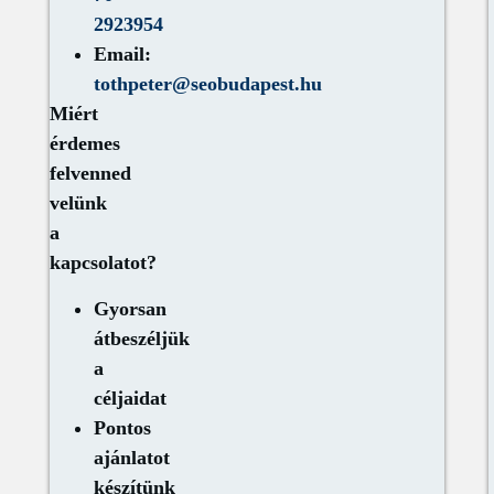
2923954
Email:
tothpeter@seobudapest.hu
Miért
érdemes
felvenned
velünk
a
kapcsolatot?
Gyorsan
átbeszéljük
a
céljaidat
Pontos
ajánlatot
készítünk