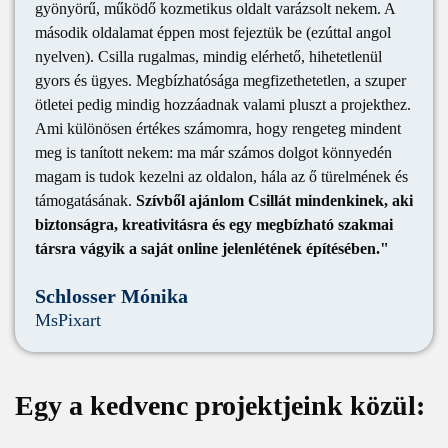
gyönyörű, működő kozmetikus oldalt varázsolt nekem. A
második oldalamat éppen most fejeztük be (ezúttal angol
nyelven). Csilla rugalmas, mindig elérhető, hihetetlenül
gyors és ügyes. Megbízhatósága megfizethetetlen, a szuper
ötletei pedig mindig hozzáadnak valami pluszt a projekthez.
Ami különösen értékes számomra, hogy rengeteg mindent
meg is tanított nekem: ma már számos dolgot könnyedén
magam is tudok kezelni az oldalon, hála az ő türelmének és
támogatásának.
Szívből ajánlom Csillát mindenkinek, aki
biztonságra, kreativitásra és egy megbízható szakmai
társra vágyik a saját online jelenlétének építésében."
Schlosser Mónika
MsPixart
Egy a kedvenc projektjeink közül: