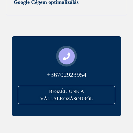
Google Cégem optimalizálás
+36702923954
BESZÉLJÜNK A
VÁLLALKOZÁSODRÓL