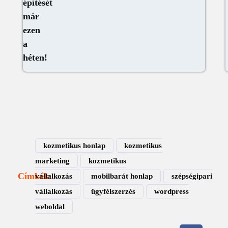
építését
már
ezen
a
héten!
kozmetikus honlap
kozmetikus
marketing
kozmetikus
Címkék:
vállalkozás
mobilbarát honlap
szépségipari
vállalkozás
ügyfélszerzés
wordpress
weboldal