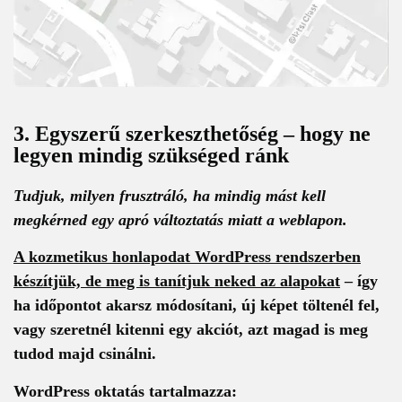
3. Egyszerű szerkeszthetőség – hogy ne
legyen mindig szükséged ránk
Tudjuk, milyen frusztráló, ha mindig mást kell
megkérned egy apró változtatás miatt a weblapon.
A kozmetikus honlapodat WordPress rendszerben
készítjük, de meg is tanítjuk neked az alapokat
– így
ha időpontot akarsz módosítani, új képet töltenél fel,
vagy szeretnél kitenni egy akciót, azt magad is meg
tudod majd csinálni.
WordPress oktatás tartalmazza: