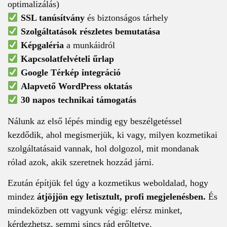
optimalizálás)
SSL tanúsítvány
és biztonságos tárhely
Szolgáltatások részletes bemutatása
Képgaléria
a munkáidról
Kapcsolatfelvételi űrlap
Google Térkép integráció
Alapvető WordPress oktatás
30 napos technikai támogatás
Nálunk az első lépés mindig egy beszélgetéssel
kezdődik, ahol megismerjük, ki vagy, milyen kozmetikai
szolgáltatásaid vannak, hol dolgozol, mit mondanak
rólad azok, akik szeretnek hozzád járni.
Ezután építjük fel úgy a kozmetikus weboldalad, hogy
mindez
átjöjjön egy letisztult, profi megjelenésben.
És
mindeközben ott vagyunk végig: elérsz minket,
kérdezhetsz, semmi sincs rád erőltetve.