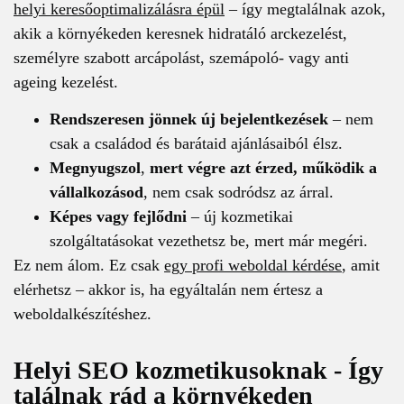
helyi keresőoptimalizálásra épül
– így megtalálnak azok,
akik a környékeden keresnek hidratáló arckezelést,
személyre szabott arcápolást, szemápoló- vagy anti
ageing kezelést.
Rendszeresen jönnek új bejelentkezések
– nem
csak a családod és barátaid ajánlásaiból élsz.
Megnyugszol
,
mert végre azt érzed, működik a
vállalkozásod
, nem csak sodródsz az árral.
Képes vagy fejlődni
– új kozmetikai
szolgáltatásokat vezethetsz be, mert már megéri.
Ez nem álom. Ez csak
egy profi weboldal kérdése
, amit
elérhetsz – akkor is, ha egyáltalán nem értesz a
weboldalkészítéshez.
Helyi SEO kozmetikusoknak - Így
találnak rád a környékeden