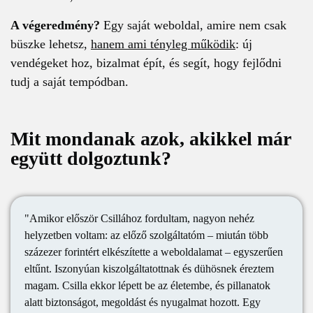
A végeredmény?
Egy saját weboldal, amire nem csak
büszke lehetsz,
hanem ami tényleg működik
: új
vendégeket hoz, bizalmat épít, és segít, hogy fejlődni
tudj a saját tempódban.
Mit mondanak azok, akikkel már
együtt dolgoztunk?
"Amikor először Csillához fordultam, nagyon nehéz
helyzetben voltam: az előző szolgáltatóm – miután több
százezer forintért elkészítette a weboldalamat – egyszerűen
eltűnt. Iszonyúan kiszolgáltatottnak és dühösnek éreztem
magam. Csilla ekkor lépett be az életembe, és pillanatok
alatt biztonságot, megoldást és nyugalmat hozott. Egy