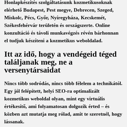
Honlapkészítés szolgáltatásunk kozmetikusoknak
elérhető Budapest, Pest megye, Debrecen, Szeged,
Miskolc, Pécs, Győr, Nyíregyháza, Kecskemét,
Székesfehérvár területén és országszerte. Online
konzultáció és távoli munkavégzés révén bárhonnan
el tudjuk készíteni a kozmetikus weboldalad.
Itt az idő, hogy a vendégeid téged
találjanak meg, ne a
versenytársaidat
Nincs több sodródás, nincs több félelem a technikától.
Egy jól felépített,
helyi SEO-ra optimalizált
kozmetikus weboldal
olyan, mint egy virtuális
értékesítő, ami folyamatosan dolgozik érted – és
közben azt mutatja meg rólad, amit te szeretnél, hogy
lássanak.