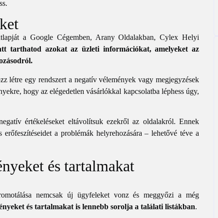
ss.
ket
atlapját a Google Cégemben, Arany Oldalakban, Cylex Helyi
att tarthatod azokat az üzleti információkat, amelyeket az
ozásodról.
zz létre egy rendszert a negatív vélemények vagy megjegyzések
yekre, hogy az elégedetlen vásárlókkal kapcsolatba léphess úgy,
gatív értékeléseket eltávolítsuk ezekről az oldalakról. Ennek
és erőfeszítéseidet a problémák helyrehozására – lehetővé téve a
nyeket és tartalmakat
promotálása nemcsak új ügyfeleket vonz és meggyőzi a még
nyeket és tartalmakat is lennebb sorolja a találati listákban
.