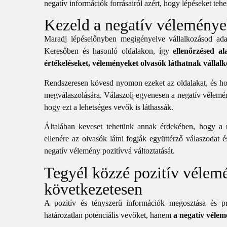
negatív információk forrásairól azért, hogy lépéseket tehe
Kezeld a negatív véleménye
Maradj lépéselőnyben megigényelve vállalkozásod ad
Keresőben és hasonló oldalakon, így
ellenőrzésed al
értékeléseket, véleményeket olvasók láthatnak vállalk
Rendszeresen kövesd nyomon ezeket az oldalakat, és ho
megválaszolására. Válaszolj egyenesen a negatív vélemén
hogy ezt a lehetséges vevők is láthassák.
Általában keveset tehetünk annak érdekében, hogy a ne
ellenére az olvasók látni fogják együttérző válaszodat 
negatív vélemény pozitívvá változtatását.
Tegyél közzé pozitív vélemé
következetesen
A pozitív és tényszerű információk megosztása és 
határozatlan potenciális vevőket, hanem
a negatív vélemé