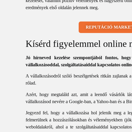
kezelését, valamint pozitív vélemények és nagyszerű onlin
eredmények első oldalán jelennek meg.
REPUTÁCIÓ MARKET
Kísérd figyelemmel online 
Jó hírneved kezelése szempontjából fontos, hog
vállalkozásoddal, szolgáltatásaiddal kapcsolatos online
A vállalkozásodról szóló beszélgetések ritkán zajlanak 
rólad.
Azért, hogy megtaláld azt, amit a leendő vásárlók lá
vállalkozásod nevére a Google-ban, a Yahoo-ban és a Bi
Jegyezd fel, hogy a vállalkozása hol jelenik meg a l
felmerülnek a hozzászólásokban és véleményekben (jók 
weboldalakról, ahol a te szolgáltatásaiddal kapcsolat