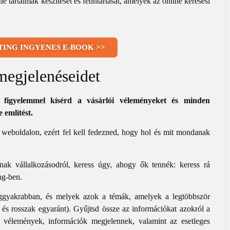
e tartalmak készítését és fenntartását, amelyek az online keresési
ING INGYENES E-BOOK >>
megjelenéseidet
y figyelemmel kísérd a vásárlói véleményeket és minden
 említést.
a weboldalon, ezért fel kell fedezned, hogy hol és mit mondanak
tnak vállalkozásodról, keress úgy, ahogy ők tennék: keress rá
ng-ben.
eggyakrabban, és melyek azok a témák, amelyek a legtöbbször
és rosszak egyaránt). Gyűjtsd össze az információkat azokról a
os vélemények, információk megjelennek, valamint az esetleges