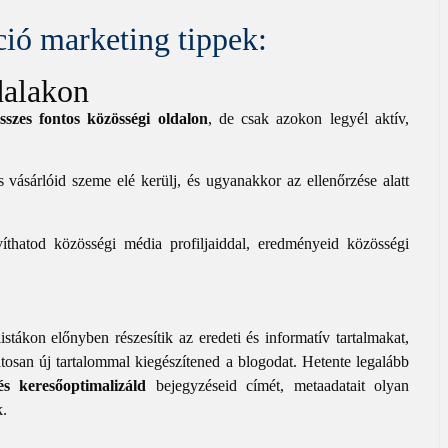
ió marketing tippek:
dalakon
összes fontos közösségi oldalon
, de csak azokon legyél aktív,
 vásárlóid szeme elé kerülj, és ugyanakkor az ellenőrzése alatt
íthatod közösségi média profiljaiddal, eredményeid közösségi
stákon előnyben részesítik az eredeti és informatív tartalmakat,
tosan új tartalommal kiegészítened a blogodat. Hetente legalább
 és keresőoptimalizáld
bejegyzéseid címét, metaadatait olyan
k.