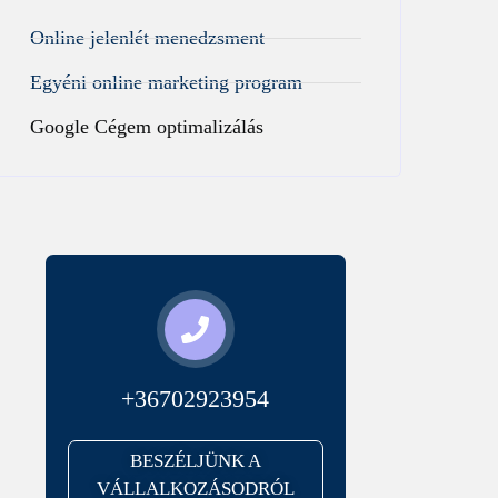
Online jelenlét menedzsment
Egyéni online marketing program
Google Cégem optimalizálás
+36702923954
BESZÉLJÜNK A
VÁLLALKOZÁSODRÓL