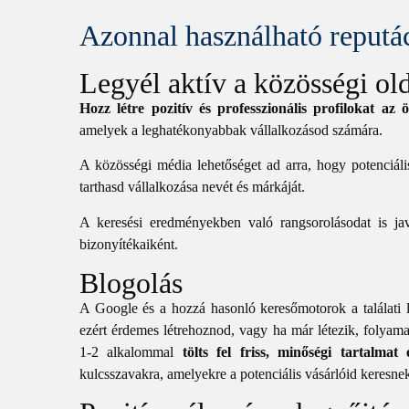
Azonnal használható reputác
Legyél aktív a közösségi ol
Hozz létre pozitív és professzionális profilokat az 
amelyek a leghatékonyabbak vállalkozásod számára.
A közösségi média lehetőséget ad arra, hogy potenciális
tarthasd vállalkozása nevét és márkáját.
A keresési eredményekben való rangsorolásodat is jav
bizonyítékaiként.
Blogolás
A Google és a hozzá hasonló keresőmotorok a találati li
ezért érdemes létrehoznod, vagy ha már létezik, folyama
1-2 alkalommal
tölts fel friss, minőségi tartalmat
kulcsszavakra, amelyekre a potenciális vásárlóid keresne