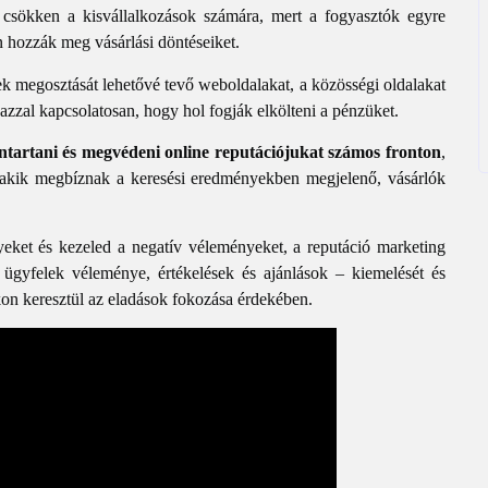
sökken a kisvállalkozások számára, mert a fogyasztók egyre
n hozzák meg vásárlási döntéseiket.
k megosztását lehetővé tevő weboldalakat, a közösségi oldalakat
zzal kapcsolatosan, hogy hol fogják elkölteni a pénzüket.
nntartani és megvédeni online reputációjukat számos fronton
,
, akik megbíznak a keresési eredményekben megjelenő, vásárlók
yeket és kezeled a negatív véleményeket, a reputáció marketing
 ügyfelek véleménye, értékelések és ajánlások – kiemelését és
kon keresztül az eladások fokozása érdekében.