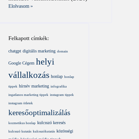
Elolvasom »
Felkapott címkék:
chatgpt
digitális marketing
domain
helyi
Google Cégem
vállalkozás
honlap
honlap
hírnév marketing
tippek
infografika
ingatlanos marketing tippek
instagram tippek
instagram ötletek
keresőoptimalizálás
kulcsszó keresés
kozmetikus honlap
közösségi
kulcsszó kutatás
kulcsszókutatás