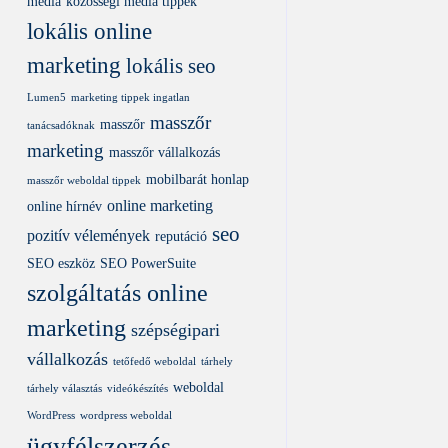
média
közösségi média tippek
lokális online
marketing
lokális seo
Lumen5
marketing tippek ingatlan
masszőr
masszőr
tanácsadóknak
marketing
masszőr vállalkozás
mobilbarát honlap
masszőr weboldal tippek
online marketing
online hírnév
seo
pozitív vélemények
reputáció
SEO eszköz
SEO PowerSuite
szolgáltatás online
marketing
szépségipari
vállalkozás
tetőfedő weboldal
tárhely
weboldal
tárhely választás
videókészítés
WordPress
wordpress weboldal
ügyfélszerzés