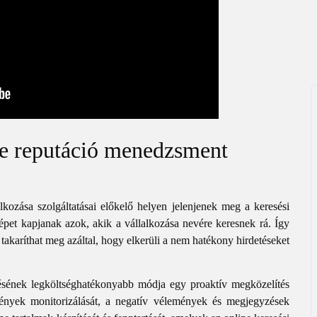
ine reputáció menedzsment
lkozása szolgáltatásai előkelő helyen jelenjenek meg a keresési
pet kapjanak azok, akik a vállalkozása nevére keresnek rá. Így
 takaríthat meg azáltal, hogy elkerüli a nem hatékony hirdetéseket
sének legköltséghatékonyabb módja egy proaktív megközelítés
ények monitorizálását, a negatív vélemények és megjegyzések