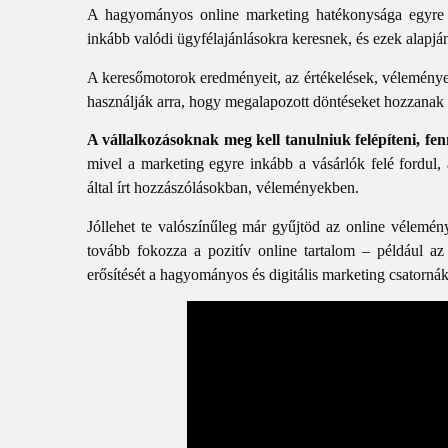
A hagyományos online marketing hatékonysága egyre c
inkább valódi ügyfélajánlásokra keresnek, és ezek alapjá
A keresőmotorok eredményeit, az értékelések, véleménye
használják arra, hogy megalapozott döntéseket hozzanak a
A vállalkozásoknak meg kell tanulniuk felépíteni, fe
mivel a marketing egyre inkább a vásárlók felé fordul
által írt hozzászólásokban, véleményekben.
Jóllehet te valószínűleg már gyűjtöd az online vélemén
tovább fokozza a pozitív online tartalom – például az
erősítését a hagyományos és digitális marketing csatorná