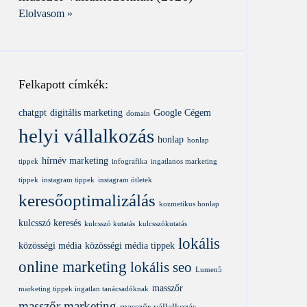
Elolvasom »
Felkapott címkék:
chatgpt
digitális marketing
Google Cégem
domain
helyi vállalkozás
honlap
honlap
hírnév marketing
tippek
infografika
ingatlanos marketing
tippek
instagram tippek
instagram ötletek
keresőoptimalizálás
kozmetikus honlap
kulcsszó keresés
kulcsszó kutatás
kulcsszókutatás
lokális
közösségi média
közösségi média tippek
online marketing
lokális seo
Lumen5
masszőr
marketing tippek ingatlan tanácsadóknak
masszőr marketing