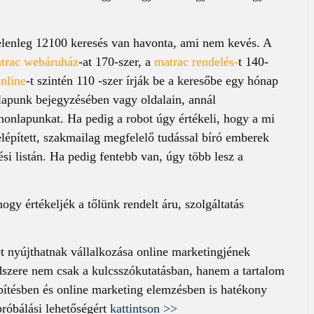
jelenleg 12100 keresés van havonta, ami nem kevés. A
trac webáruház
-at 170-szer, a
matrac rendelés-
t 140-
nline
-t szintén 110 -szer írják be a keresőbe egy hónap
lapunk bejegyzésében vagy oldalain, annál
 honlapunkat. Ha pedig a robot úgy értékeli, hogy a mi
lépített, szakmailag megfelelő tudással bíró emberek
ési listán. Ha pedig fentebb van, úgy több lesz a
ogy értékeljék a tőlünk rendelt áru, szolgáltatás
t nyújthatnak vállalkozása online marketingjének
szere nem csak a kulcsszókutatásban, hanem a tartalom
pítésben és online marketing elemzésben is hatékony
próbálási lehetőségért
kattintson >>