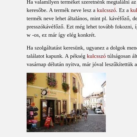
Ha valamilyen terméket szeretnénk megtalálni az 
keresőbe. A termék neve lesz a
kulcsszó
. Ez a
ku
termék neve lehet általános, mint pl. kávéfőző, d
presszókávéfőző. Ezt még lehet tovább fokozni, í
w -os, ez már így elég konkrét.
Ha szolgáltatást keresünk, ugyanez a dolgok mene
találatot kapunk. A pékség
kulcsszó
túlságosan ál
vasárnap délután nyitva, már jóval leszűkítettük 