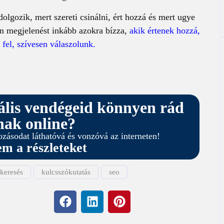
lgozik, mert szereti csinálni, ért hozzá és mert ugye
en megjelenést inkább azokra bízza,
akik értenek hozzá,
 fel, szívesen válaszolunk.
iális vendégeid könnyen rád
nak online?
ozásodat láthatóvá és vonzóvá az interneten!
m a részleteket
 keresés
kulcsszókutatás
seo