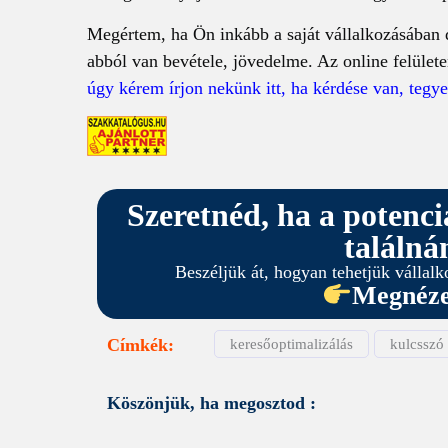
Megértem, ha Ön inkább a saját vállalkozásában do
abból van bevétele, jövedelme. Az online felület
úgy kérem írjon nekünk itt, ha kérdése van, tegye
Szeretnéd, ha a potenc
találná
Beszéljük át, hogyan tehetjük vállalk
Megnéze
Címkék:
keresőoptimalizálás
kulcsszó
Köszönjük, ha megosztod :