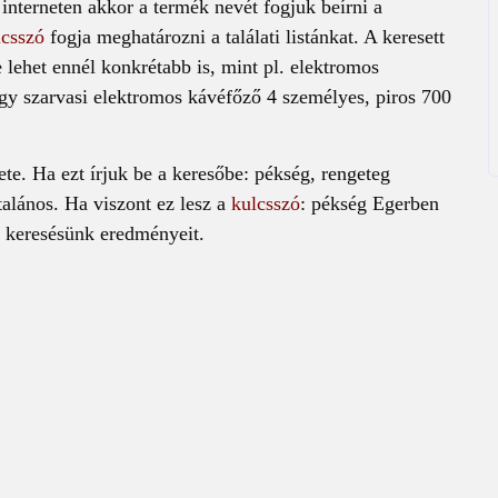
interneten akkor a termék nevét fogjuk beírni a
lcsszó
fogja meghatározni a találati listánkat. A keresett
e lehet ennél konkrétabb is, mint pl. elektromos
gy szarvasi elektromos kávéfőző 4 személyes, piros 700
te. Ha ezt írjuk be a keresőbe: pékség, rengeteg
talános. Ha viszont ez lesz a
kulcsszó
: pékség Egerben
a keresésünk eredményeit.