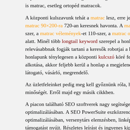
is matrac, esetleg ortopéd matracok.
A központi kulszavunk tehát a
matrac
lesz, erre 
matrac 90×200-ra
720-an keresnek havonta. A
ma
szer, a
matrac vélemények
-et 110-szer, a
matrac o
alatt. Minél több
longtail keyword
szerepel a hon
relevásabbnak fogják tartani a keresők robotjai a
honlapunk ténylegesen a központi
kulcszó
köré fe
alkotása, akkor feljebb kerül a honlap a megjelen
látogató, vásárló, megrendelő.
Az üzletfeleinket pedig meg kell győznünk róla, h
minőségét. Erről majd egy másik cikkben.
A piacon található SEO szoftverek nagy segítsége
optimalizálásában. A SEO PowerSuite eszközrend
optimalizálásában, versenytárs elemzésben, linké
támogatást nyújt. Részletes leírást és ingyenes ki