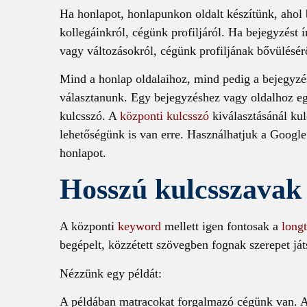
Ha honlapot, honlapunkon oldalt készítünk, ahol 
kollegáinkról, cégünk profiljáról. Ha bejegyzést 
vagy változásokról, cégünk profiljának bővülésér
Mind a honlap oldalaihoz, mind pedig a bejegyz
választanunk. Egy bejegyzéshez vagy oldalhoz 
kulcsszó. A
központi kulcsszó
kiválasztásánál kul
lehetőségünk is van erre. Használhatjuk a Googl
honlapot.
Hosszú kulcsszavak
A központi
keyword
mellett igen fontosak a
long
begépelt, közzétett szövegben fognak szerepet ját
Nézzünk egy példát:
A példában matracokat forgalmazó cégünk van. 