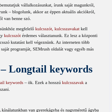
bemutatjuk vállalkozásunkat, írunk saját magunkról,
írunk – blogolunk, akkor az éppen aktuális akciókról,
ől van benne szó.
ésünkhöz megfelelő
kulcsszót, kulcsszavakat
kell
egy
kulcsszót
érdemes választanunk. Ez lesz a központi
csszó kutatást kell végeznünk. Az interneten több
e saját programját, SEMrush oldalát vagy egyéb más
 – Longtail keywords
tail keywords
– ök. Ezek a hosszú
kulcsszavak
a
szani.
A kínálatunkban van gyerekágyba és nagyméretű ágyba