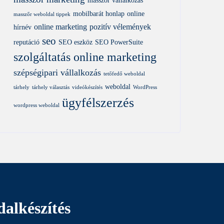
masszőr vállalkozás
mobilbarát honlap
online
masszőr weboldal tippek
online marketing
pozitív vélemények
hírnév
seo
reputáció
SEO eszköz
SEO PowerSuite
szolgáltatás online marketing
szépségipari vállalkozás
tetőfedő weboldal
weboldal
tárhely
tárhely választás
videókészítés
WordPress
ügyfélszerzés
wordpress weboldal
alkészítés