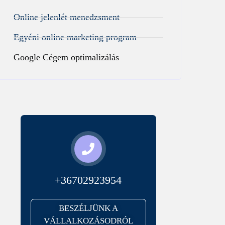
Online jelenlét menedzsment
Egyéni online marketing program
Google Cégem optimalizálás
+36702923954
BESZÉLJÜNK A
VÁLLALKOZÁSODRÓL