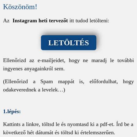
Köszönöm!
Az
Instagram heti tervezőt
itt tudod letölteni:
LETÖLTÉS
Ellenőrizd az e-mailjeidet, hogy ne maradj le további
ingyenes anyagainkról sem.
(Ellenőrizd a Spam mappát is, előfordulhat, hogy
odakeverednek a levelek…)
1.lépés:
Kattints a linkre, töltsd le és nyomtasd ki a pdf-et. Írd be a
következő hét dátumát és töltsd ki értelemszerűen.